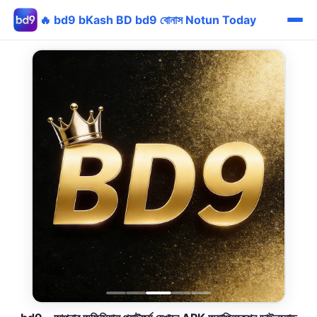
🔥 bd9 bKash BD bd9 বোনাস Notun Today