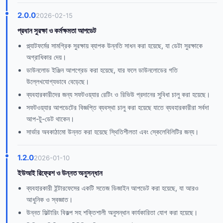
2.0.0
2026-02-15
প্রধান সুরক্ষা ও কর্মক্ষমতা আপডেট
প্ল্যাটফর্মের সামগ্রিক সুরক্ষায় ব্যাপক উন্নতি সাধন করা হয়েছে, যা ডেটা সুরক্ষাকে
অগ্রাধিকার দেয়।
ডাউনলোড ইঞ্জিন আপগ্রেড করা হয়েছে, যার ফলে ডাউনলোডের গতি
উল্লেখযোগ্যভাবে বেড়েছে।
ব্যবহারকারীদের জন্য সফটওয়্যার রেটিং ও রিভিউ প্রদানের সুবিধা চালু করা হয়েছে।
সফটওয়্যার আপডেটের বিজ্ঞপ্তি ব্যবস্থা চালু করা হয়েছে যাতে ব্যবহারকারীরা সর্বদা
আপ-টু-ডেট থাকেন।
সার্ভার অবকাঠামো উন্নত করা হয়েছে স্থিতিশীলতা এবং স্কেলেবিলিটির জন্য।
1.2.0
2026-01-10
ইউআই রিফ্রেশ ও উন্নত অনুসন্ধান
ব্যবহারকারী ইন্টারফেসের একটি সতেজ ডিজাইন আপডেট করা হয়েছে, যা আরও
আধুনিক ও স্বজ্ঞাত।
উন্নত ফিল্টারিং বিকল্প সহ শক্তিশালী অনুসন্ধান কার্যকারিতা যোগ করা হয়েছে।