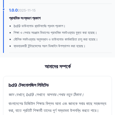
1.0.0
2025-11-15
প্রাথমিক সংস্করণ প্রকাশ
bd9 ডাউনলোড প্ল্যাটফর্মের প্রথম প্রকাশ।
শিক্ষা ও শেখার সরঞ্জাম বিভাগের প্রাথমিক সফটওয়্যার যুক্ত করা হয়েছে।
মৌলিক সফটওয়্যার অনুসন্ধান ও ডাউনলোড কার্যকারিতা চালু করা হয়েছে।
ব্যবহারকারী ইন্টারফেসের সরল ডিজাইন উপস্থাপন করা হয়েছে।
আমাদের সম্পর্কে
bd9 টেকনোলজিস লিমিটেড
জ্ঞান যেখানে, bd9 সেখানে: আপনার শেখার নতুন ঠিকানা।
বাংলাদেশের ডিজিটাল শিক্ষায় বিপ্লব আনা এবং জ্ঞানকে সবার কাছে সহজলভ্য
করা, যাতে প্রতিটি শিক্ষার্থী তাদের পূর্ণ সম্ভাবনা উপলব্ধি করতে পারে।