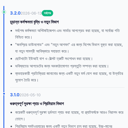
3.2.0
2026-06-13
সর্বশেষ
চূড়ান্ত কর্মক্ষমতা বৃদ্ধি ও নতুন বিভাগ
সর্বশেষ কর্মক্ষমতা অপ্টিমাইজেশন এবং সার্ভার আপগ্রেড করা হয়েছে, যা সর্বোচ্চ গতি
নিশ্চিত করে।
"জনপ্রিয় ডাউনলোড" এবং "নতুন আগমন" এর জন্য বিশেষ বিভাগ যুক্ত করা হয়েছে,
যা নতুন সামগ্রী আবিষ্কারে সহায়তা করে।
ছোটখাটো ইউআই বাগ ও টেক্সট ত্রুটি সংশোধন করা হয়েছে।
ভবিষ্যতের আপডেটের জন্য অবকাঠামোগত প্রস্তুতি সম্পন্ন করা হয়েছে।
ব্যবহারকারী প্রতিক্রিয়া জানানোর জন্য একটি নতুন ফর্ম যোগ করা হয়েছে, যা উন্নতির
সুযোগ তৈরি করে।
3.1.0
2026-05-10
গুরুত্বপূর্ণ সুরক্ষা প্যাচ ও প্রিমিয়াম বিভাগ
কয়েকটি গুরুত্বপূর্ণ সুরক্ষা দুর্বলতা প্যাচ করা হয়েছে, যা প্ল্যাটফর্মকে আরও নিরাপদ করে
তোলে।
প্রিমিয়াম সফটওয়্যারের জন্য একটি নতুন বিভাগ চালু করা হয়েছে, উচ্চ-মানের