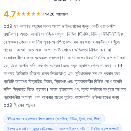
4.7
★
★
★
★
★
114426 পর্যালোচনা
bd9
হল আপনার পছন্দের সকল অ্যাপ ডাউনলোডের জন্য একটি ওয়ান-স্টপ
প্ল্যাটফর্ম। এখানে আপনি সামাজিক মাধ্যম, ভিডিও স্ট্রিমিং, বিভিন্ন ইউটিলিটি টুলস,
রোমাঞ্চকর গেমস এবং শিক্ষামূলক অ্যাপ্লিকেশন সহ সব ধরনের সফটওয়্যার খুঁজে
পাবেন। আমরা দ্রুত এবং নিরাপদ ডাউনলোডের অভিজ্ঞতা নিশ্চিত করি, যা
ব্যবহারকারীদের জন্য অত্যন্ত গুরুত্বপূর্ণ। আমাদের প্ল্যাটফর্ম নিয়মিত আপডেট করা
হয়, যাতে আপনি সর্বদা সর্বশেষ সংস্করণ এবং নতুন অ্যাপস পেতে পারেন। bd9
আপনার ডিজিটাল জীবনের জন্য নির্ভরযোগ্য এবং সুবিধাজনক সমাধান প্রদান করে।
প্রতিটি অ্যাপের বিস্তারিত বিবরণ, স্ক্রিনশট এবং ব্যবহারকারীর রিভিউ দেখে আপনি
সঠিক সিদ্ধান্ত নিতে পারবেন। সহজ ইন্টারফেস এবং দ্রুত সার্ভারের মাধ্যমে আপনার
প্রয়োজনীয় অ্যাপস এখন আপনার হাতের মুঠোয়, ঝামেলাহীন ডাউনলোডের জন্য
bd9-ই সেরা পছন্দ।
বিভিন্ন ধরনের অ্যাপসের বিশাল সংগ্রহ (সামাজিক, ভিডিও, টুলস, গেম, শিক্ষা)
নিরাপদ এবং ভাইরাস-মুক্ত ডাউনলোড
দ্রুত ডাউনলোড গতি
নিয়মিত অ্যাপ আপডেট