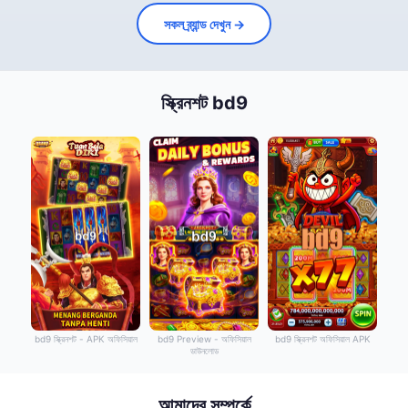
সকল ব্র্যান্ড দেখুন →
স্ক্রিনশট bd9
bd9 স্ক্রিনশট - APK অফিসিয়াল
bd9 Preview - অফিসিয়াল
bd9 স্ক্রিনশট অফিসিয়াল APK
ডাউনলোড
আমাদের সম্পর্কে