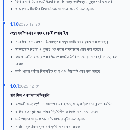
ভিডিও এডিটিং ও মাল্টিমিডিয়া বিভাগের নতুন সফটওয়্যার যুক্ত করা হয়েছে।
ডাউনলোড স্থিতির রিয়েল-টাইম আপডেট প্রদর্শন করা হয়েছে।
1.1.0
2025-12-20
নতুন সফটওয়্যার ও ব্যবহারকারী প্রোফাইল
সামাজিক যোগাযোগ ও বিনোদনমূলক নতুন সফটওয়্যার যুক্ত করা হয়েছে।
ডাউনলোড বিরতি ও পুনরায় শুরু করার কার্যকারিতা যোগ করা হয়েছে।
ব্যবহারকারীদের জন্য প্রাথমিক প্রোফাইল তৈরি ও ব্যবস্থাপনার সুবিধা চালু করা
হয়েছে।
সফটওয়্যার বর্ণনার বিস্তারিত তথ্য এবং স্ক্রিনশট যোগ করা হয়েছে।
1.0.1
2025-12-01
বাগ ফিক্স ও কর্মক্ষমতা উন্নতি
কয়েকটি গুরুত্বপূর্ণ বাগ সংশোধন করা হয়েছে যা অ্যাপ্লিকেশন ক্র্যাশ করছিল।
ডাউনলোড প্রক্রিয়া আরও স্থিতিশীল ও নির্ভরযোগ্য করা হয়েছে।
সফটওয়্যার অনুসন্ধানের গতি সামান্য বৃদ্ধি করা হয়েছে।
সাধারণ ব্যবহারযোগ্যতার উন্নতি সাধন করা হয়েছে।