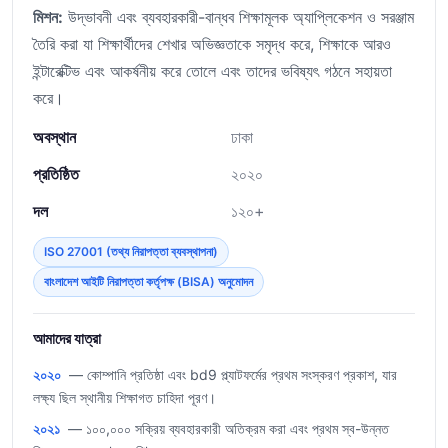
মিশন:
উদ্ভাবনী এবং ব্যবহারকারী-বান্ধব শিক্ষামূলক অ্যাপ্লিকেশন ও সরঞ্জাম
তৈরি করা যা শিক্ষার্থীদের শেখার অভিজ্ঞতাকে সমৃদ্ধ করে, শিক্ষাকে আরও
ইন্টারেক্টিভ এবং আকর্ষনীয় করে তোলে এবং তাদের ভবিষ্যৎ গঠনে সহায়তা
করে।
অবস্থান
ঢাকা
প্রতিষ্ঠিত
২০২০
দল
১২০+
ISO 27001 (তথ্য নিরাপত্তা ব্যবস্থাপনা)
বাংলাদেশ আইটি নিরাপত্তা কর্তৃপক্ষ (BISA) অনুমোদন
আমাদের যাত্রা
২০২০
— কোম্পানি প্রতিষ্ঠা এবং bd9 প্ল্যাটফর্মের প্রথম সংস্করণ প্রকাশ, যার
লক্ষ্য ছিল স্থানীয় শিক্ষাগত চাহিদা পূরণ।
২০২১
— ১০০,০০০ সক্রিয় ব্যবহারকারী অতিক্রম করা এবং প্রথম স্ব-উন্নত