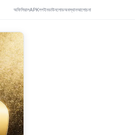
অফিসিয়াল
APK
লগইন
ডাউনলোড
অবস্থান
আলোচনা