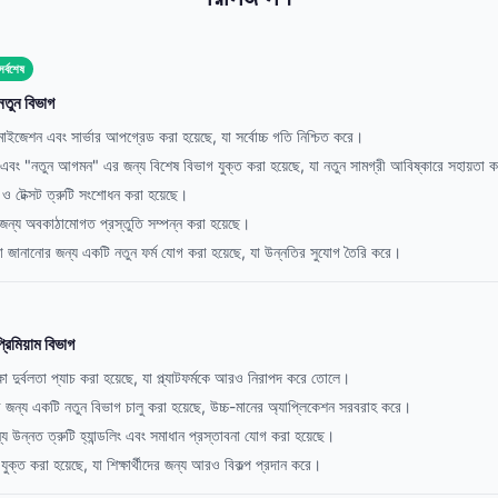
সর্বশেষ
ও নতুন বিভাগ
টিমাইজেশন এবং সার্ভার আপগ্রেড করা হয়েছে, যা সর্বোচ্চ গতি নিশ্চিত করে।
বং "নতুন আগমন" এর জন্য বিশেষ বিভাগ যুক্ত করা হয়েছে, যা নতুন সামগ্রী আবিষ্কারে সহায়তা 
টেক্সট ত্রুটি সংশোধন করা হয়েছে।
ন্য অবকাঠামোগত প্রস্তুতি সম্পন্ন করা হয়েছে।
য়া জানানোর জন্য একটি নতুন ফর্ম যোগ করা হয়েছে, যা উন্নতির সুযোগ তৈরি করে।
 প্রিমিয়াম বিভাগ
ুরক্ষা দুর্বলতা প্যাচ করা হয়েছে, যা প্ল্যাটফর্মকে আরও নিরাপদ করে তোলে।
ের জন্য একটি নতুন বিভাগ চালু করা হয়েছে, উচ্চ-মানের অ্যাপ্লিকেশন সরবরাহ করে।
য উন্নত ত্রুটি হ্যান্ডলিং এবং সমাধান প্রস্তাবনা যোগ করা হয়েছে।
 যুক্ত করা হয়েছে, যা শিক্ষার্থীদের জন্য আরও বিকল্প প্রদান করে।