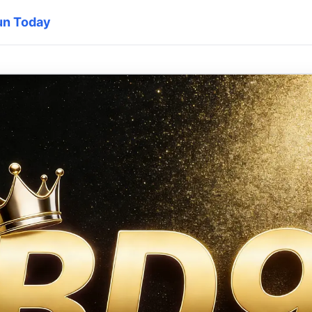
tun Today