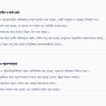
র্গঠন ও ডার্ক মোড
 ও ব্যবহারকারীর অভিজ্ঞতার সম্পূর্ণ পুনর্গঠন করা হয়েছে, একটি আধুনিক ও স্বজ্ঞাত ডিজাইন সহ।
 যোগ করা হয়েছে, যা চোখের চাপ কমায় এবং ব্যাটারি সাশ্রয় করে।
ও সাজানোর জন্য উন্নত বিকল্প যোগ করা হয়েছে।
ের জন্য একটি পরীক্ষামূলক API পোর্টাল চালু করা হয়েছে (শুধুমাত্র অনুমোদিত প্রকাশকদের জন্য)।
 বিকল্প চালু করা হয়েছে (প্রিমিয়াম ব্যবহারকারীদের জন্য)।
 ও প্রবেশগম্যতা
তি ও প্রতিক্রিয়াশীলতা আরও অপ্টিমাইজ করা হয়েছে, দ্রুততর অভিজ্ঞতা নিশ্চিত করে।
হারকারীদের জন্য প্রবেশগম্যতা উন্নত করা হয়েছে (যেমন, স্ক্রিন রিডার সমর্থন)।
প্রক্রিয়া আরও কঠোর করা হয়েছে নিরাপত্তার জন্য।
মস্যা সমাধান করা হয়েছে এবং স্থায়িত্ব বৃদ্ধি করা হয়েছে।