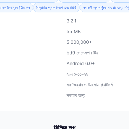
বহারকারী-বান্ধব ইন্টারফেস
বিস্তারিত অ্যাপ বিবরণ এবং রিভিউ
সহজেই অ্যাপ খুঁজে পাওয়ার জন্য শক্
3.2.1
55 MB
5,000,000+
bd9 ডেভেলপার টিম
Android 6.0+
২০২৩-১১-২৯
সফটওয়্যার ডাউনলোড প্ল্যাটফর্ম
সকলের জন্য
রিলিজ লগ