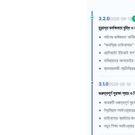
3.2.0
2026-06-13
চূড়ান্ত কর্মক্ষমতা বৃদ্ধি 
সর্বশেষ কর্মক্ষমতা অপ্
"জনপ্রিয় ডাউনলোড" এ
ছোটখাটো ইউআই বাগ ও 
ভবিষ্যতের আপডেটের জ
ব্যবহারকারী প্রতিক্রি
3.1.0
2026-05-10
গুরুত্বপূর্ণ সুরক্ষা প্যাচ ও
কয়েকটি গুরুত্বপূর্ণ স
প্রিমিয়াম সফটওয়্যার
ডাউনলোড ব্যর্থতার জন্
নতুন শিক্ষা সফটওয়্যার