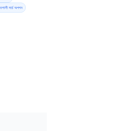
তিশালী সার্চ অপশন