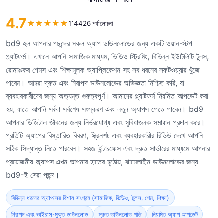
4.7
★
★
★
★
★
114426 পর্যালোচনা
bd9
হল আপনার পছন্দের সকল অ্যাপ ডাউনলোডের জন্য একটি ওয়ান-স্টপ
প্ল্যাটফর্ম। এখানে আপনি সামাজিক মাধ্যম, ভিডিও স্ট্রিমিং, বিভিন্ন ইউটিলিটি টুলস,
রোমাঞ্চকর গেমস এবং শিক্ষামূলক অ্যাপ্লিকেশন সহ সব ধরনের সফটওয়্যার খুঁজে
পাবেন। আমরা দ্রুত এবং নিরাপদ ডাউনলোডের অভিজ্ঞতা নিশ্চিত করি, যা
ব্যবহারকারীদের জন্য অত্যন্ত গুরুত্বপূর্ণ। আমাদের প্ল্যাটফর্ম নিয়মিত আপডেট করা
হয়, যাতে আপনি সর্বদা সর্বশেষ সংস্করণ এবং নতুন অ্যাপস পেতে পারেন। bd9
আপনার ডিজিটাল জীবনের জন্য নির্ভরযোগ্য এবং সুবিধাজনক সমাধান প্রদান করে।
প্রতিটি অ্যাপের বিস্তারিত বিবরণ, স্ক্রিনশট এবং ব্যবহারকারীর রিভিউ দেখে আপনি
সঠিক সিদ্ধান্ত নিতে পারবেন। সহজ ইন্টারফেস এবং দ্রুত সার্ভারের মাধ্যমে আপনার
প্রয়োজনীয় অ্যাপস এখন আপনার হাতের মুঠোয়, ঝামেলাহীন ডাউনলোডের জন্য
bd9-ই সেরা পছন্দ।
বিভিন্ন ধরনের অ্যাপসের বিশাল সংগ্রহ (সামাজিক, ভিডিও, টুলস, গেম, শিক্ষা)
নিরাপদ এবং ভাইরাস-মুক্ত ডাউনলোড
দ্রুত ডাউনলোড গতি
নিয়মিত অ্যাপ আপডেট