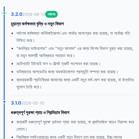
3.2.0
2026-06-13
সর্বশেষ
চূড়ান্ত কর্মক্ষমতা বৃদ্ধি ও নতুন বিভাগ
সর্বশেষ কর্মক্ষমতা অপ্টিমাইজেশন এবং সার্ভার আপগ্রেড করা হয়েছে, যা সর্বোচ্চ গতি
নিশ্চিত করে।
"জনপ্রিয় ডাউনলোড" এবং "নতুন আগমন" এর জন্য বিশেষ বিভাগ যুক্ত করা হয়েছে,
যা নতুন সামগ্রী আবিষ্কারে সহায়তা করে।
ছোটখাটো ইউআই বাগ ও টেক্সট ত্রুটি সংশোধন করা হয়েছে।
ভবিষ্যতের আপডেটের জন্য অবকাঠামোগত প্রস্তুতি সম্পন্ন করা হয়েছে।
ব্যবহারকারী প্রতিক্রিয়া জানানোর জন্য একটি নতুন ফর্ম যোগ করা হয়েছে, যা উন্নতির
সুযোগ তৈরি করে।
3.1.0
2026-05-10
গুরুত্বপূর্ণ সুরক্ষা প্যাচ ও প্রিমিয়াম বিভাগ
কয়েকটি গুরুত্বপূর্ণ সুরক্ষা দুর্বলতা প্যাচ করা হয়েছে, যা প্ল্যাটফর্মকে আরও নিরাপদ করে
তোলে।
প্রিমিয়াম সফটওয়্যারের জন্য একটি নতুন বিভাগ চালু করা হয়েছে, উচ্চ-মানের