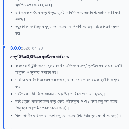
অ্যাপ্লিকেশন সরবরাহ করে।
ডাউনলোড ব্যর্থতার জন্য উন্নত ত্রুটি হ্যান্ডলিং এবং সমাধান প্রস্তাবনা যোগ করা
হয়েছে।
নতুন শিক্ষা সফটওয়্যার যুক্ত করা হয়েছে, যা শিক্ষার্থীদের জন্য আরও বিকল্প প্রদান
করে।
3.0.0
2026-04-20
সম্পূর্ণ ইউআই/ইউএক্স পুনর্গঠন ও ডার্ক মোড
ব্যবহারকারী ইন্টারফেস ও ব্যবহারকারীর অভিজ্ঞতার সম্পূর্ণ পুনর্গঠন করা হয়েছে, একটি
আধুনিক ও স্বজ্ঞাত ডিজাইন সহ।
ডার্ক মোড কার্যকারিতা যোগ করা হয়েছে, যা চোখের চাপ কমায় এবং ব্যাটারি সাশ্রয়
করে।
সফটওয়্যার ফিল্টারিং ও সাজানোর জন্য উন্নত বিকল্প যোগ করা হয়েছে।
সফটওয়্যার ডেভেলপারদের জন্য একটি পরীক্ষামূলক API পোর্টাল চালু করা হয়েছে
(শুধুমাত্র অনুমোদিত প্রকাশকদের জন্য)।
বিজ্ঞাপনবিহীন ডাউনলোড বিকল্প চালু করা হয়েছে (প্রিমিয়াম ব্যবহারকারীদের জন্য)।