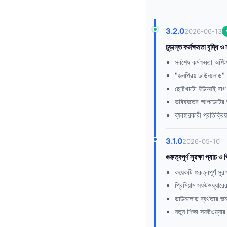
3.2.0
2026-06-13
চূড়ান্ত কর্মক্ষমতা বৃদ্ধি 
সর্বশেষ কর্মক্ষমতা অপ্
"জনপ্রিয় ডাউনলোড" এ
ছোটখাটো ইউআই বাগ ও 
ভবিষ্যতের আপডেটের জ
ব্যবহারকারী প্রতিক্রি
3.1.0
2026-05-10
গুরুত্বপূর্ণ সুরক্ষা প্যাচ ও
কয়েকটি গুরুত্বপূর্ণ স
প্রিমিয়াম সফটওয়্যার
ডাউনলোড ব্যর্থতার জন্
নতুন শিক্ষা সফটওয়্যার