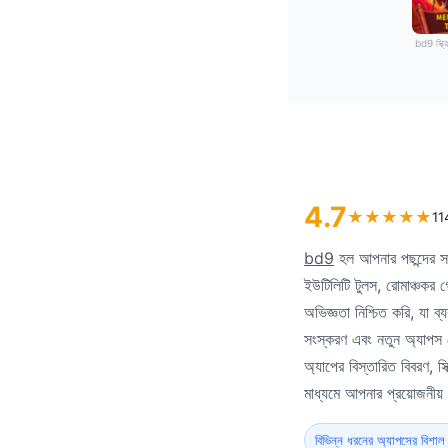
bd9 স্ক্
4.7
★
★
★
★
★
11
bd9
হল আপনার পছন্দের সকল
ইউটিলিটি টুলস, রোমাঞ্চকর
অভিজ্ঞতা নিশ্চিত করি, যা ব্
সংস্করণ এবং নতুন অ্যাপস 
অ্যাপের বিস্তারিত বিবরণ, স
মাধ্যমে আপনার প্রয়োজনী
বিভিন্ন ধরনের অ্যাপসের বিশাল 