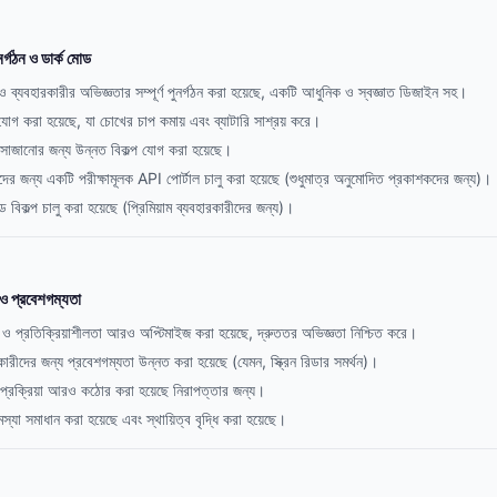
র্গঠন ও ডার্ক মোড
 ও ব্যবহারকারীর অভিজ্ঞতার সম্পূর্ণ পুনর্গঠন করা হয়েছে, একটি আধুনিক ও স্বজ্ঞাত ডিজাইন সহ।
 যোগ করা হয়েছে, যা চোখের চাপ কমায় এবং ব্যাটারি সাশ্রয় করে।
ও সাজানোর জন্য উন্নত বিকল্প যোগ করা হয়েছে।
ের জন্য একটি পরীক্ষামূলক API পোর্টাল চালু করা হয়েছে (শুধুমাত্র অনুমোদিত প্রকাশকদের জন্য)।
 বিকল্প চালু করা হয়েছে (প্রিমিয়াম ব্যবহারকারীদের জন্য)।
 ও প্রবেশগম্যতা
তি ও প্রতিক্রিয়াশীলতা আরও অপ্টিমাইজ করা হয়েছে, দ্রুততর অভিজ্ঞতা নিশ্চিত করে।
হারকারীদের জন্য প্রবেশগম্যতা উন্নত করা হয়েছে (যেমন, স্ক্রিন রিডার সমর্থন)।
প্রক্রিয়া আরও কঠোর করা হয়েছে নিরাপত্তার জন্য।
মস্যা সমাধান করা হয়েছে এবং স্থায়িত্ব বৃদ্ধি করা হয়েছে।