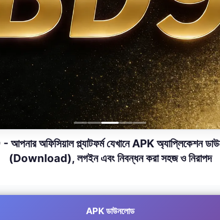
 আপনার অফিসিয়াল প্ল্যাটফর্ম যেখানে APK অ্যাপ্লিকেশন ড
(Download), লগইন এবং নিবন্ধন করা সহজ ও নিরাপদ
APK ডাউনলোড