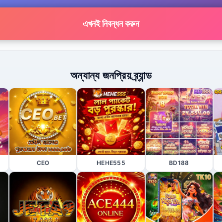
এখনই নিবন্ধন করুন
অন্যান্য জনপ্রিয় ব্র্যান্ড
CEO
HEHE555
BD188