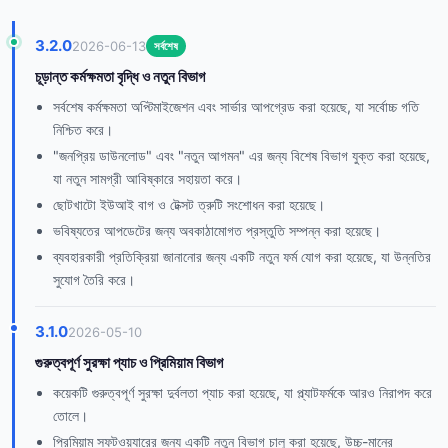
3.2.0
2026-06-13
সর্বশেষ
চূড়ান্ত কর্মক্ষমতা বৃদ্ধি ও নতুন বিভাগ
সর্বশেষ কর্মক্ষমতা অপ্টিমাইজেশন এবং সার্ভার আপগ্রেড করা হয়েছে, যা সর্বোচ্চ গতি
নিশ্চিত করে।
"জনপ্রিয় ডাউনলোড" এবং "নতুন আগমন" এর জন্য বিশেষ বিভাগ যুক্ত করা হয়েছে,
যা নতুন সামগ্রী আবিষ্কারে সহায়তা করে।
ছোটখাটো ইউআই বাগ ও টেক্সট ত্রুটি সংশোধন করা হয়েছে।
ভবিষ্যতের আপডেটের জন্য অবকাঠামোগত প্রস্তুতি সম্পন্ন করা হয়েছে।
ব্যবহারকারী প্রতিক্রিয়া জানানোর জন্য একটি নতুন ফর্ম যোগ করা হয়েছে, যা উন্নতির
সুযোগ তৈরি করে।
3.1.0
2026-05-10
গুরুত্বপূর্ণ সুরক্ষা প্যাচ ও প্রিমিয়াম বিভাগ
কয়েকটি গুরুত্বপূর্ণ সুরক্ষা দুর্বলতা প্যাচ করা হয়েছে, যা প্ল্যাটফর্মকে আরও নিরাপদ করে
তোলে।
প্রিমিয়াম সফটওয়্যারের জন্য একটি নতুন বিভাগ চালু করা হয়েছে, উচ্চ-মানের