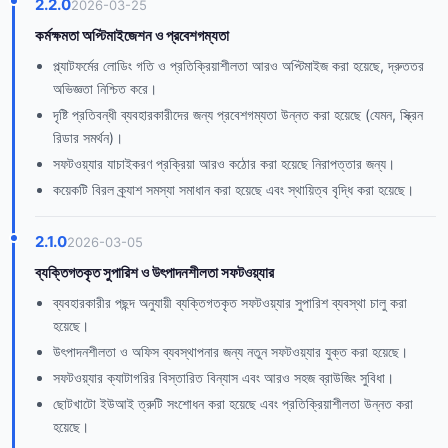
2.2.0
2026-03-25
কর্মক্ষমতা অপ্টিমাইজেশন ও প্রবেশগম্যতা
প্ল্যাটফর্মের লোডিং গতি ও প্রতিক্রিয়াশীলতা আরও অপ্টিমাইজ করা হয়েছে, দ্রুততর
অভিজ্ঞতা নিশ্চিত করে।
দৃষ্টি প্রতিবন্ধী ব্যবহারকারীদের জন্য প্রবেশগম্যতা উন্নত করা হয়েছে (যেমন, স্ক্রিন
রিডার সমর্থন)।
সফটওয়্যার যাচাইকরণ প্রক্রিয়া আরও কঠোর করা হয়েছে নিরাপত্তার জন্য।
কয়েকটি বিরল ক্র্যাশ সমস্যা সমাধান করা হয়েছে এবং স্থায়িত্ব বৃদ্ধি করা হয়েছে।
2.1.0
2026-03-05
ব্যক্তিগতকৃত সুপারিশ ও উৎপাদনশীলতা সফটওয়্যার
ব্যবহারকারীর পছন্দ অনুযায়ী ব্যক্তিগতকৃত সফটওয়্যার সুপারিশ ব্যবস্থা চালু করা
হয়েছে।
উৎপাদনশীলতা ও অফিস ব্যবস্থাপনার জন্য নতুন সফটওয়্যার যুক্ত করা হয়েছে।
সফটওয়্যার ক্যাটাগরির বিস্তারিত বিন্যাস এবং আরও সহজ ব্রাউজিং সুবিধা।
ছোটখাটো ইউআই ত্রুটি সংশোধন করা হয়েছে এবং প্রতিক্রিয়াশীলতা উন্নত করা
হয়েছে।