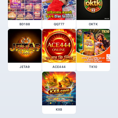
BD188
QQ777
OKTK
JETA9
ACE444
TK10
KX8