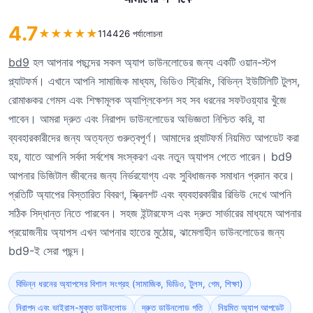
4.7
★
★
★
★
★
114426 পর্যালোচনা
bd9
হল আপনার পছন্দের সকল অ্যাপ ডাউনলোডের জন্য একটি ওয়ান-স্টপ
প্ল্যাটফর্ম। এখানে আপনি সামাজিক মাধ্যম, ভিডিও স্ট্রিমিং, বিভিন্ন ইউটিলিটি টুলস,
রোমাঞ্চকর গেমস এবং শিক্ষামূলক অ্যাপ্লিকেশন সহ সব ধরনের সফটওয়্যার খুঁজে
পাবেন। আমরা দ্রুত এবং নিরাপদ ডাউনলোডের অভিজ্ঞতা নিশ্চিত করি, যা
ব্যবহারকারীদের জন্য অত্যন্ত গুরুত্বপূর্ণ। আমাদের প্ল্যাটফর্ম নিয়মিত আপডেট করা
হয়, যাতে আপনি সর্বদা সর্বশেষ সংস্করণ এবং নতুন অ্যাপস পেতে পারেন। bd9
আপনার ডিজিটাল জীবনের জন্য নির্ভরযোগ্য এবং সুবিধাজনক সমাধান প্রদান করে।
প্রতিটি অ্যাপের বিস্তারিত বিবরণ, স্ক্রিনশট এবং ব্যবহারকারীর রিভিউ দেখে আপনি
সঠিক সিদ্ধান্ত নিতে পারবেন। সহজ ইন্টারফেস এবং দ্রুত সার্ভারের মাধ্যমে আপনার
প্রয়োজনীয় অ্যাপস এখন আপনার হাতের মুঠোয়, ঝামেলাহীন ডাউনলোডের জন্য
bd9-ই সেরা পছন্দ।
বিভিন্ন ধরনের অ্যাপসের বিশাল সংগ্রহ (সামাজিক, ভিডিও, টুলস, গেম, শিক্ষা)
নিরাপদ এবং ভাইরাস-মুক্ত ডাউনলোড
দ্রুত ডাউনলোড গতি
নিয়মিত অ্যাপ আপডেট