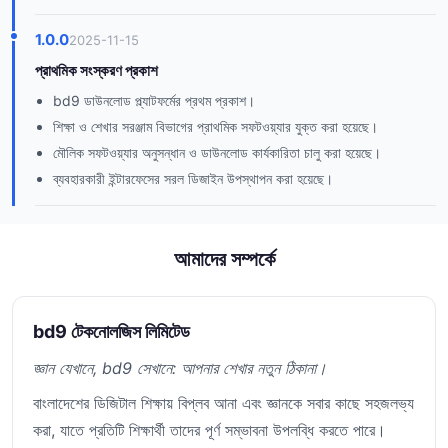
1.0.0
2025-11-15
প্রাথমিক সংস্করণ প্রকাশ
bd9 ডাউনলোড প্ল্যাটফর্মের প্রথম প্রকাশ।
শিক্ষা ও শেখার সরঞ্জাম বিভাগের প্রাথমিক সফটওয়্যার যুক্ত করা হয়েছে।
মৌলিক সফটওয়্যার অনুসন্ধান ও ডাউনলোড কার্যকারিতা চালু করা হয়েছে।
ব্যবহারকারী ইন্টারফেসের সরল ডিজাইন উপস্থাপন করা হয়েছে।
আমাদের সম্পর্কে
bd9 টেকনোলজিস লিমিটেড
জ্ঞান যেখানে, bd9 সেখানে: আপনার শেখার নতুন ঠিকানা।
বাংলাদেশের ডিজিটাল শিক্ষায় বিপ্লব আনা এবং জ্ঞানকে সবার কাছে সহজলভ্য
করা, যাতে প্রতিটি শিক্ষার্থী তাদের পূর্ণ সম্ভাবনা উপলব্ধি করতে পারে।