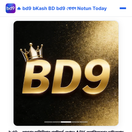
🔥 bd9 bKash BD bd9 বোনাস Notun Today