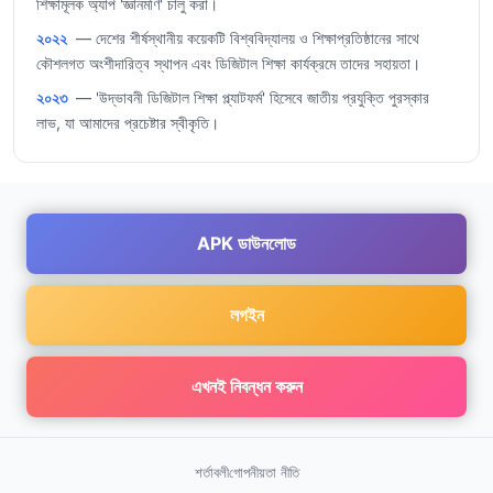
শিক্ষামূলক অ্যাপ 'জ্ঞানমণি' চালু করা।
২০২২
— দেশের শীর্ষস্থানীয় কয়েকটি বিশ্ববিদ্যালয় ও শিক্ষাপ্রতিষ্ঠানের সাথে
কৌশলগত অংশীদারিত্ব স্থাপন এবং ডিজিটাল শিক্ষা কার্যক্রমে তাদের সহায়তা।
২০২৩
— 'উদ্ভাবনী ডিজিটাল শিক্ষা প্ল্যাটফর্ম' হিসেবে জাতীয় প্রযুক্তি পুরস্কার
লাভ, যা আমাদের প্রচেষ্টার স্বীকৃতি।
APK ডাউনলোড
লগইন
এখনই নিবন্ধন করুন
শর্তাবলী
গোপনীয়তা নীতি