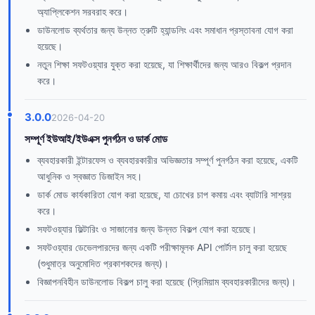
অ্যাপ্লিকেশন সরবরাহ করে।
ডাউনলোড ব্যর্থতার জন্য উন্নত ত্রুটি হ্যান্ডলিং এবং সমাধান প্রস্তাবনা যোগ করা
হয়েছে।
নতুন শিক্ষা সফটওয়্যার যুক্ত করা হয়েছে, যা শিক্ষার্থীদের জন্য আরও বিকল্প প্রদান
করে।
3.0.0
2026-04-20
সম্পূর্ণ ইউআই/ইউএক্স পুনর্গঠন ও ডার্ক মোড
ব্যবহারকারী ইন্টারফেস ও ব্যবহারকারীর অভিজ্ঞতার সম্পূর্ণ পুনর্গঠন করা হয়েছে, একটি
আধুনিক ও স্বজ্ঞাত ডিজাইন সহ।
ডার্ক মোড কার্যকারিতা যোগ করা হয়েছে, যা চোখের চাপ কমায় এবং ব্যাটারি সাশ্রয়
করে।
সফটওয়্যার ফিল্টারিং ও সাজানোর জন্য উন্নত বিকল্প যোগ করা হয়েছে।
সফটওয়্যার ডেভেলপারদের জন্য একটি পরীক্ষামূলক API পোর্টাল চালু করা হয়েছে
(শুধুমাত্র অনুমোদিত প্রকাশকদের জন্য)।
বিজ্ঞাপনবিহীন ডাউনলোড বিকল্প চালু করা হয়েছে (প্রিমিয়াম ব্যবহারকারীদের জন্য)।