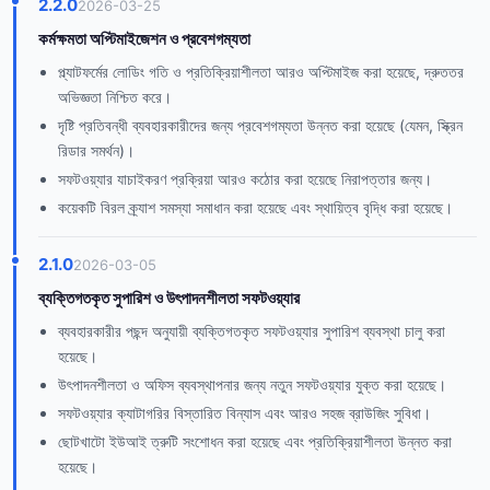
2.2.0
2026-03-25
কর্মক্ষমতা অপ্টিমাইজেশন ও প্রবেশগম্যতা
প্ল্যাটফর্মের লোডিং গতি ও প্রতিক্রিয়াশীলতা আরও অপ্টিমাইজ করা হয়েছে, দ্রুততর
অভিজ্ঞতা নিশ্চিত করে।
দৃষ্টি প্রতিবন্ধী ব্যবহারকারীদের জন্য প্রবেশগম্যতা উন্নত করা হয়েছে (যেমন, স্ক্রিন
রিডার সমর্থন)।
সফটওয়্যার যাচাইকরণ প্রক্রিয়া আরও কঠোর করা হয়েছে নিরাপত্তার জন্য।
কয়েকটি বিরল ক্র্যাশ সমস্যা সমাধান করা হয়েছে এবং স্থায়িত্ব বৃদ্ধি করা হয়েছে।
2.1.0
2026-03-05
ব্যক্তিগতকৃত সুপারিশ ও উৎপাদনশীলতা সফটওয়্যার
ব্যবহারকারীর পছন্দ অনুযায়ী ব্যক্তিগতকৃত সফটওয়্যার সুপারিশ ব্যবস্থা চালু করা
হয়েছে।
উৎপাদনশীলতা ও অফিস ব্যবস্থাপনার জন্য নতুন সফটওয়্যার যুক্ত করা হয়েছে।
সফটওয়্যার ক্যাটাগরির বিস্তারিত বিন্যাস এবং আরও সহজ ব্রাউজিং সুবিধা।
ছোটখাটো ইউআই ত্রুটি সংশোধন করা হয়েছে এবং প্রতিক্রিয়াশীলতা উন্নত করা
হয়েছে।